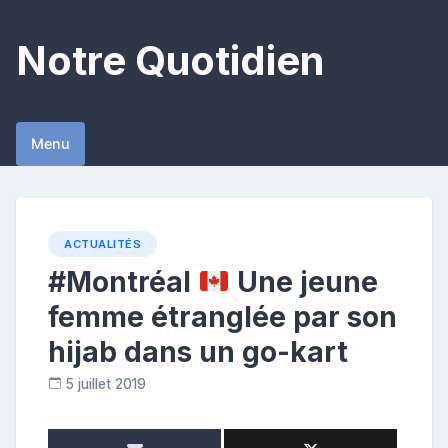
Skip
to
Notre Quotidien
content
Menu
ACTUALITÉS
#Montréal
Une jeune
femme étranglée par son
hijab dans un go-kart
5 juillet 2019
R
e
p