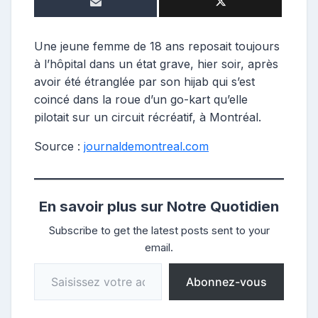
o
s
t
Une jeune femme de 18 ans reposait toujours
e
à l’hôpital dans un état grave, hier soir, après
u
avoir été étranglée par son hijab qui s’est
r
coincé dans la roue d’un go-kart qu’elle
pilotait sur un circuit récréatif, à Montréal.
Source :
journaldemontreal.com
En savoir plus sur Notre Quotidien
Subscribe to get the latest posts sent to your
email.
Saisissez votre adresse e-mail…
Abonnez-vous