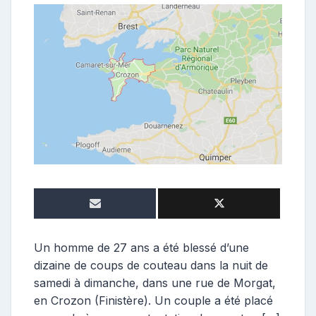
e
p
o
s
t
e
u
r
Un homme de 27 ans a été blessé d’une
dizaine de coups de couteau dans la nuit de
samedi à dimanche, dans une rue de Morgat,
en Crozon (Finistère). Un couple a été placé