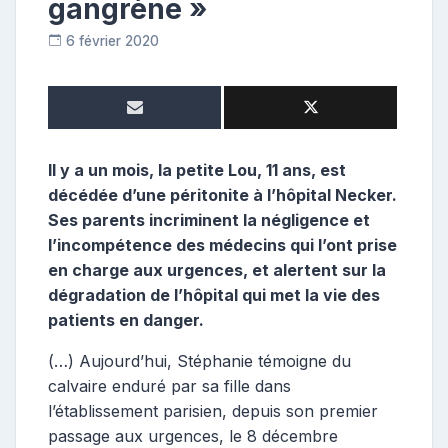
gangrène »
6 février 2020
C
o
n
t
r
i
Il y a un mois, la petite Lou, 11 ans, est
b
décédée d’une péritonite à l’hôpital Necker.
u
Ses parents incriminent la négligence et
t
l’incompétence des médecins qui l’ont prise
r
en charge aux urgences, et alertent sur la
i
dégradation de l’hôpital qui met la vie des
c
e
patients en danger.
(…) Aujourd’hui, Stéphanie témoigne du
calvaire enduré par sa fille dans
l’établissement parisien, depuis son premier
passage aux urgences, le 8 décembre