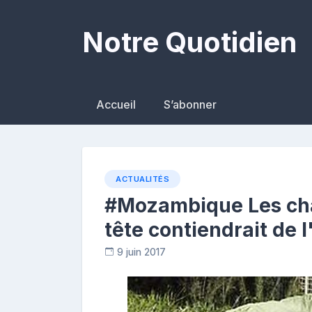
Skip
to
Notre Quotidien
content
Accueil
S’abonner
ACTUALITÉS
#Mozambique Les cha
tête contiendrait de l
9 juin 2017
C
o
n
t