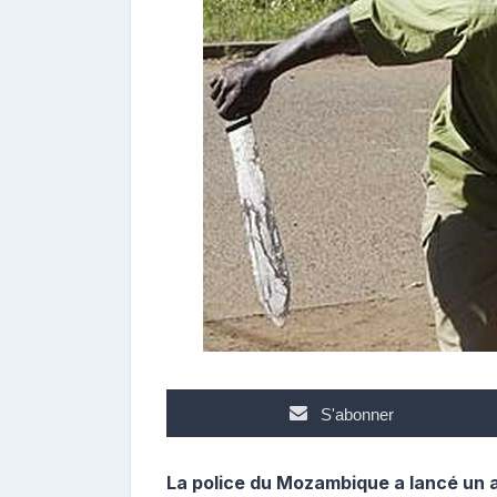
r
i
b
u
t
e
u
r
S'abonner
La police du Mozambique a lancé un 