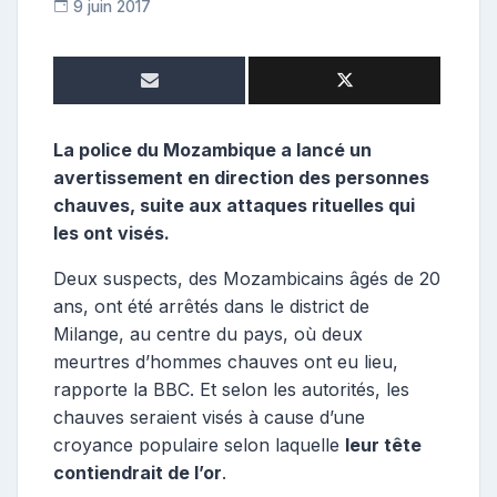
9 juin 2017
R
e
p
o
s
t
La police du Mozambique a lancé un
e
avertissement en direction des personnes
u
chauves, suite aux attaques rituelles qui
r
les ont visés.
Deux suspects, des Mozambicains âgés de 20
ans, ont été arrêtés dans le district de
Milange, au centre du pays, où deux
meurtres d’hommes chauves ont eu lieu,
rapporte la BBC. Et selon les autorités, les
chauves seraient visés à cause d’une
croyance populaire selon laquelle
leur tête
contiendrait de l’or
.