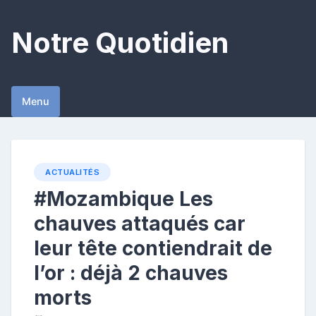
Skip
to
Notre Quotidien
content
Menu
ACTUALITÉS
#Mozambique Les
chauves attaqués car
leur tête contiendrait de
l’or : déjà 2 chauves
morts