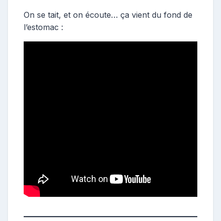
s
t
On se tait, et on écoute… ça vient du fond de
e
l’estomac :
u
r