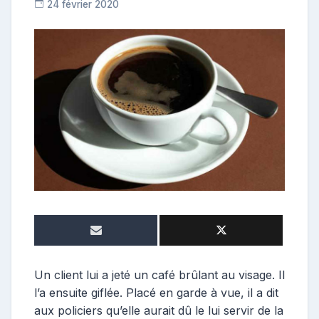
24 février 2020
C
o
n
t
r
i
b
u
t
r
i
c
e
Un client lui a jeté un café brûlant au visage. Il
l’a ensuite giflée. Placé en garde à vue, il a dit
aux policiers qu’elle aurait dû le lui servir de la