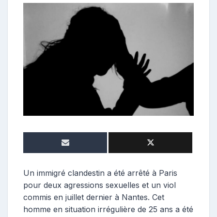
o
n
t
r
i
b
u
t
r
i
c
e
Un immigré clandestin a été arrêté à Paris
pour deux agressions sexuelles et un viol
commis en juillet dernier à Nantes. Cet
homme en situation irrégulière de 25 ans a été