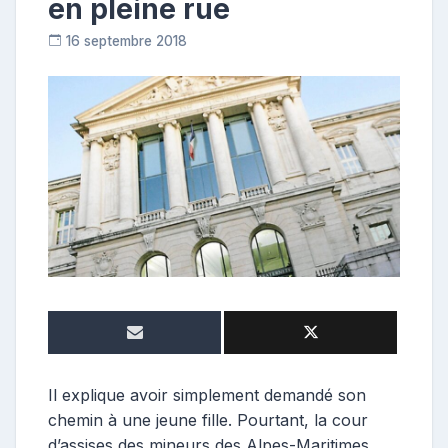
en pleine rue
16 septembre 2018
C
o
n
t
r
i
b
u
t
r
i
c
e
Il explique avoir simplement demandé son
chemin à une jeune fille. Pourtant, la cour
d’assises des mineurs des Alpes-Maritimes