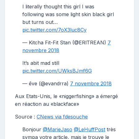
I literally thought this girl I was
following was some light skin black girl
but turns out…
pic.twitter.com/7oX3luc8Cy
— Kitcha Fit-Fit Stan (@ERlTREAN)
7
novembre 2018
It’s abit mad still
pic.twitter.com/UWksBJmf6G
— ēve (@evandrra)
7 novembre 2018
Aux Etats-Unis, le «niggerfishing» a émergé
en réaction au «blackface»
Source :
CNews via fdesouche
Bonjour
@MarieJaso
@LeHuffPost
très
sympa votre article, mais je trouve le