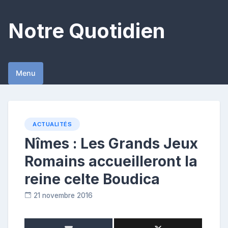
Skip
to
Notre Quotidien
content
Menu
ACTUALITÉS
Nîmes : Les Grands Jeux
Romains accueilleront la
reine celte Boudica
21 novembre 2016
R
e
p