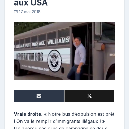
aux USA
17 mai 2018
R
e
p
o
s
t
e
u
r
Vraie droite.
« Notre bus d’expulsion est prêt
! On va le remplir d’immigrants illégaux ! »
Un aperçu des clips de campagne de deux