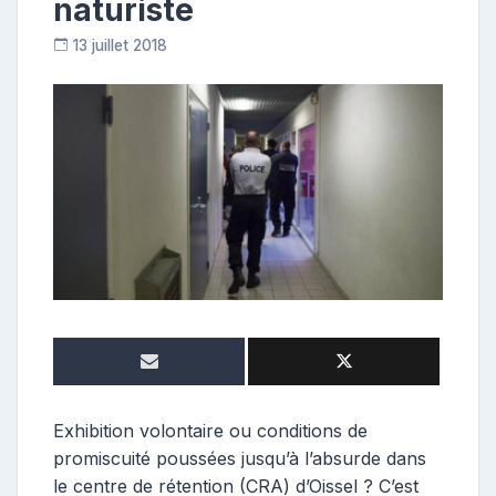
naturiste
13 juillet 2018
C
o
n
t
r
i
b
u
t
r
i
c
e
Exhibition volontaire ou conditions de
promiscuité poussées jusqu’à l’absurde dans
le centre de rétention (CRA) d’Oissel ? C’est