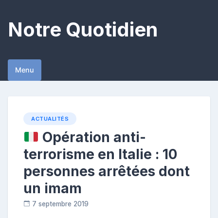
Skip
to
Notre Quotidien
content
Menu
ACTUALITÉS
Opération anti-
terrorisme en Italie : 10
personnes arrêtées dont
un imam
7 septembre 2019
R