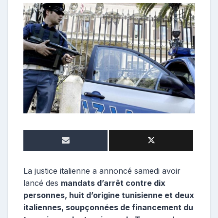
e
p
o
s
t
e
u
r
La justice italienne a annoncé samedi avoir
lancé des
mandats d’arrêt contre dix
personnes, huit d’origine tunisienne et deux
italiennes, soupçonnées de financement du