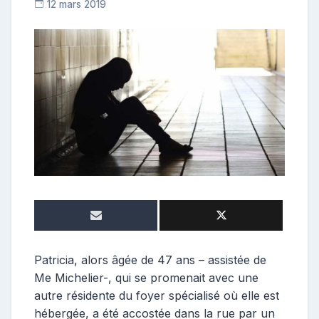
12 mars 2019
C
o
n
t
r
i
b
u
t
r
i
c
e
Patricia, alors âgée de 47 ans – assistée de
Me Michelier-, qui se promenait avec une
autre résidente du foyer spécialisé où elle est
hébergée, a été accostée dans la rue par un