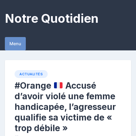
Skip
to
Notre Quotidien
content
Menu
ACTUALITÉS
#Orange
Accusé
d’avoir violé une femme
handicapée, l’agresseur
qualifie sa victime de «
trop débile »