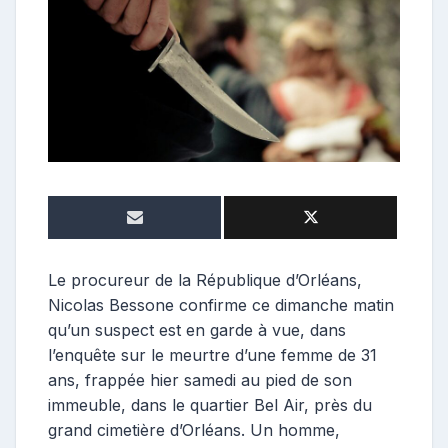
t
r
i
b
u
t
r
i
c
e
Le procureur de la République d’Orléans,
Nicolas Bessone confirme ce dimanche matin
qu’un suspect est en garde à vue, dans
l’enquête sur le meurtre d’une femme de 31
ans, frappée hier samedi au pied de son
immeuble, dans le quartier Bel Air, près du
grand cimetière d’Orléans. Un homme,