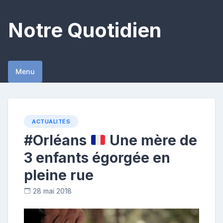
Skip
to
Notre Quotidien
content
Menu
ACTUALITÉS
#Orléans
Une mère de
3 enfants égorgée en
pleine rue
28 mai 2018
C
o
n