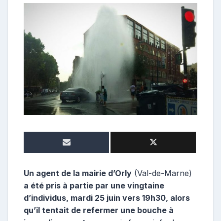
e
p
o
s
t
e
u
r
Un agent de la mairie d’Orly
(Val-de-Marne)
a été pris à partie par une vingtaine
d’individus, mardi 25 juin vers 19h30, alors
qu’il tentait de refermer une bouche à