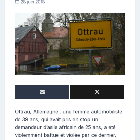
28 juin 2018
C
o
n
t
r
i
b
u
t
r
i
c
e
Ottrau, Allemagne : une femme automobiliste
de 39 ans, qui avait pris en stop un
demandeur d’asile africain de 25 ans, a été
violemment battue et violée par ce dernier.