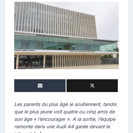
e
p
o
s
t
e
u
r
Les parents du plus âgé le soutiennent, tandis
que le plus jeune voit quatre ou cinq amis de
son âge « l’encourager ». A la sortie, l’équipe
remonte dans une Audi A4 garée devant le