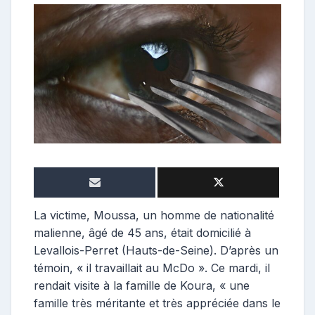
e
p
o
s
t
e
u
r
La victime, Moussa, un homme de nationalité
malienne, âgé de 45 ans, était domicilié à
Levallois-Perret (Hauts-de-Seine). D’après un
témoin, « il travaillait au McDo ». Ce mardi, il
rendait visite à la famille de Koura, « une
famille très méritante et très appréciée dans le