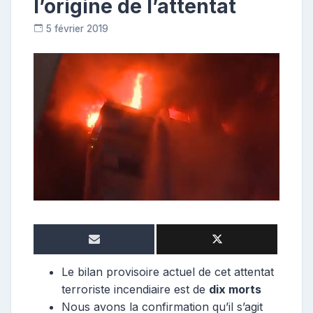
l’origine de l’attentat
5 février 2019
R
e
p
o
s
t
e
u
r
Le bilan provisoire actuel de cet attentat
terroriste incendiaire est de
dix morts
Nous avons la confirmation qu’il s’agit