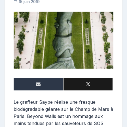
15 juin 2019
R
e
p
o
s
t
e
u
r
Le graffeur Saype réalise une fresque
biodégradable géante sur le Champ de Mars à
Paris. Beyond Walls est un hommage aux
mains tendues par les sauveteurs de SOS