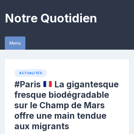
Skip
to
Notre Quotidien
content
Menu
ACTUALITÉS
#Paris
La gigantesque
fresque biodégradable
sur le Champ de Mars
offre une main tendue
aux migrants