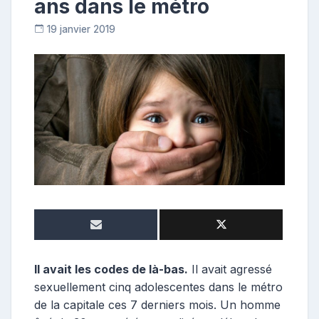
ans dans le métro
19 janvier 2019
C
o
n
t
r
i
b
u
t
r
i
c
e
Il avait les codes de là-bas.
Il avait agressé
sexuellement cinq adolescentes dans le métro
de la capitale ces 7 derniers mois. Un homme