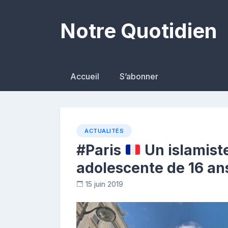
Skip
to
Notre Quotidien
content
Accueil
S’abonner
ACTUALITÉS
#Paris
Un islamist
adolescente de 16 an
15 juin 2019
C
o
n
t