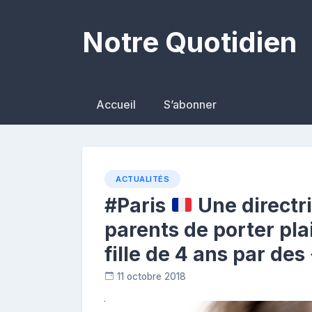
Skip
to
Notre Quotidien
content
Accueil
S’abonner
ACTUALITÉS
#Paris
Une directr
parents de porter plai
fille de 4 ans par de
11 octobre 2018
C
o