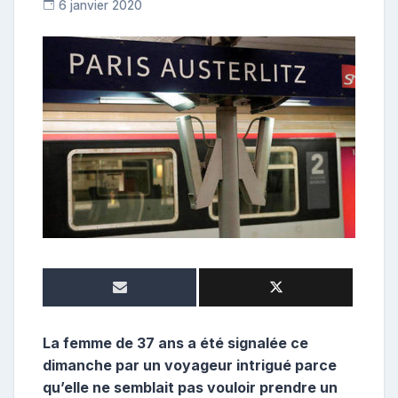
6 janvier 2020
R
e
p
o
s
t
e
u
r
La femme de 37 ans a été signalée ce
dimanche par un voyageur intrigué parce
qu’elle ne semblait pas vouloir prendre un