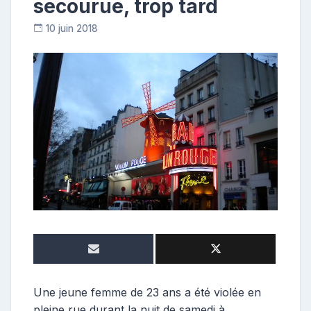
secourue, trop tard
10 juin 2018
C
o
n
t
r
i
b
u
t
r
i
c
e
Une jeune femme de 23 ans a été violée en
pleine rue durant la nuit de samedi à