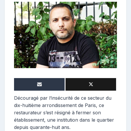
e
p
o
s
t
e
u
r
Découragé par l’insécurité de ce secteur du
dix-huitième arrondissement de Paris, ce
restaurateur s’est résigné à fermer son
établissement, une institution dans le quartier
depuis quarante-huit ans.