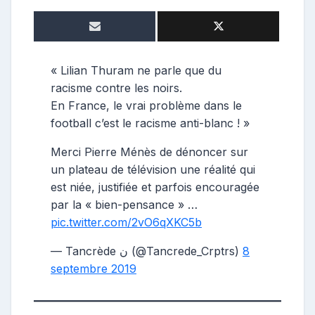
e
p
o
s
t
« Lilian Thuram ne parle que du
e
racisme contre les noirs.
u
En France, le vrai problème dans le
r
football c’est le racisme anti-blanc ! »
Merci Pierre Ménès de dénoncer sur
un plateau de télévision une réalité qui
est niée, justifiée et parfois encouragée
par la « bien-pensance » …
pic.twitter.com/2vO6qXKC5b
— Tancrède ن (@Tancrede_Crptrs)
8
septembre 2019