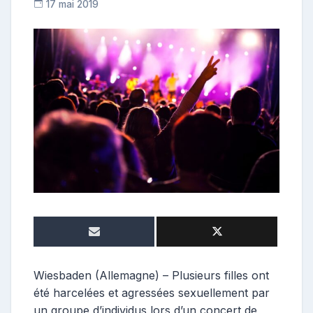
17 mai 2019
C
o
n
t
r
i
b
u
t
r
i
c
e
Wiesbaden (Allemagne) – Plusieurs filles ont
été harcelées et agressées sexuellement par
un groupe d’individus lors d’un concert de