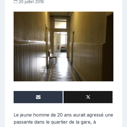
20 juillet 2018
C
o
n
t
r
i
b
u
t
r
i
c
e
Le jeune homme de 20 ans aurait agressé une
passante dans le quartier de la gare, à