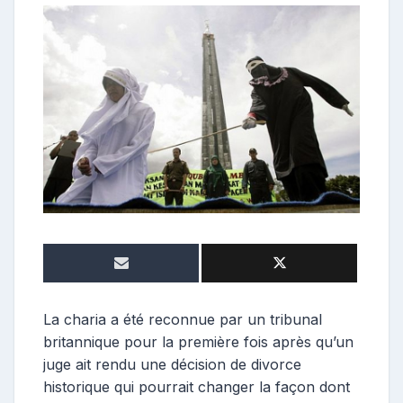
o
n
t
r
i
b
u
t
r
i
c
e
La charia a été reconnue par un tribunal
britannique pour la première fois après qu’un
juge ait rendu une décision de divorce
historique qui pourrait changer la façon dont