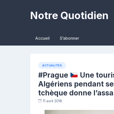
Skip
to
Notre Quotidien
content
Accueil
S’abonner
ACTUALITÉS
#Prague
Une touris
Algériens pendant ses
tchèque donne l’assa
11 avril 2018
C
o