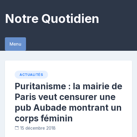
Skip
to
Notre Quotidien
content
Menu
ACTUALITÉS
Puritanisme : la mairie de
Paris veut censurer une
pub Aubade montrant un
corps féminin
15 décembre 2018
C