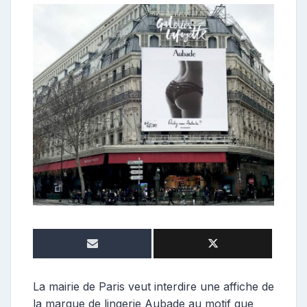
o
n
t
r
i
b
u
t
r
i
c
e
La mairie de Paris veut interdire une affiche de
la marque de lingerie Aubade au motif que