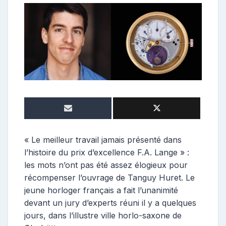
o
n
t
r
i
b
u
t
e
u
r
« Le meilleur travail jamais présenté dans
l’histoire du prix d’excellence F.A. Lange » :
les mots n’ont pas été assez élogieux pour
récompenser l’ouvrage de Tanguy Huret. Le
jeune horloger français a fait l’unanimité
devant un jury d’experts réuni il y a quelques
jours, dans l’illustre ville horlo-saxone de