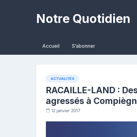
Skip
to
Notre Quotidien
content
Accueil
S’abonner
ACTUALITÉS
RACAILLE-LAND : Des 
agressés à Compièg
12 janvier 2017
R
e
p
o