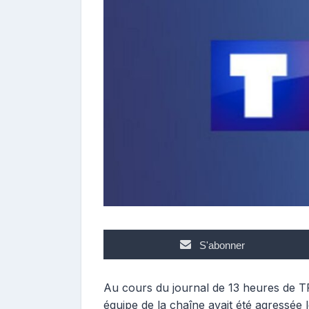
s
t
e
u
r
S'abonner
Au cours du journal de 13 heures de T
équipe de la chaîne avait été agressée