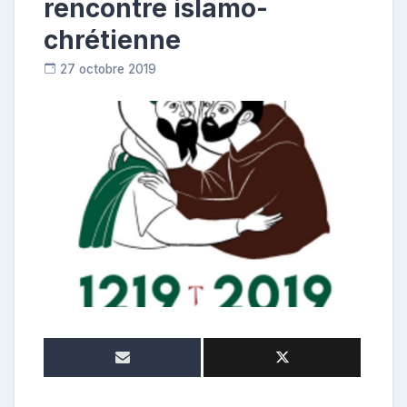
rencontre islamo-
chrétienne
27 octobre 2019
R
e
p
o
s
t
e
u
r