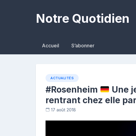
Skip
to
Notre Quotidien
content
Accueil
S’abonner
ACTUALITÉS
#Rosenheim
Une j
rentrant chez elle pa
17 août 2018
C
o
n
t