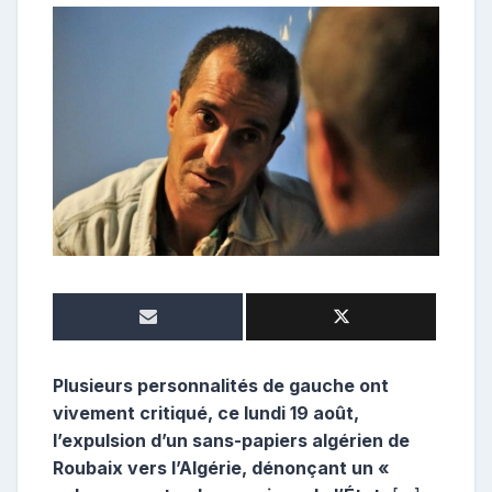
e
p
o
s
t
e
u
r
Plusieurs personnalités de gauche ont
vivement critiqué, ce lundi 19 août,
l’expulsion d’un sans-papiers algérien de
Roubaix vers l’Algérie, dénonçant un «