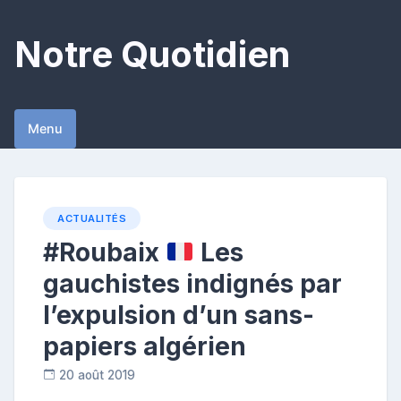
Skip
to
Notre Quotidien
content
Menu
ACTUALITÉS
#Roubaix
Les
gauchistes indignés par
l’expulsion d’un sans-
papiers algérien
20 août 2019
R