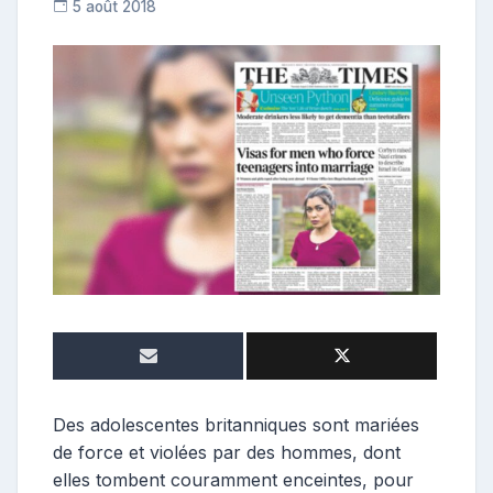
5 août 2018
C
o
n
t
r
i
b
u
t
r
i
c
e
Des adolescentes britanniques sont mariées
de force et violées par des hommes, dont
elles tombent couramment enceintes, pour