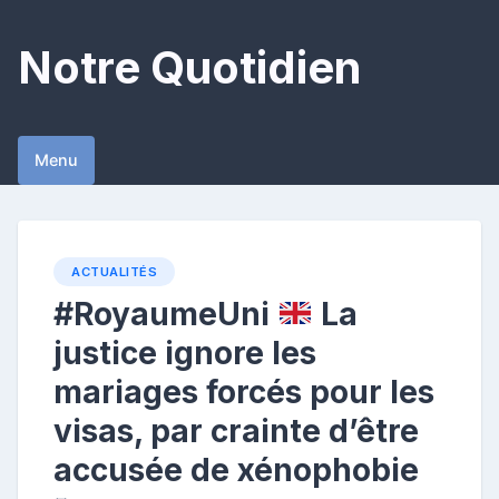
Skip
to
Notre Quotidien
content
Menu
ACTUALITÉS
#RoyaumeUni
La
justice ignore les
mariages forcés pour les
visas, par crainte d’être
accusée de xénophobie