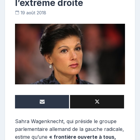
l’extrême droite
19 août 2018
C
o
n
t
r
i
b
u
t
r
i
c
e
Sahra Wagenknecht, qui préside le groupe
parlementaire allemand de la gauche radicale,
estime qu’une
« frontière ouverte à tous,