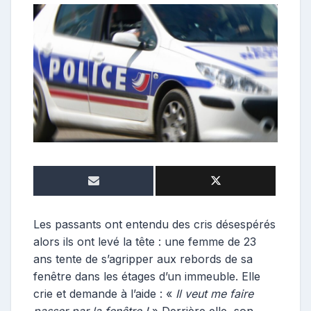
o
n
t
r
i
b
u
t
r
i
c
e
Les passants ont entendu des cris désespérés
alors ils ont levé la tête : une femme de 23
ans tente de s’agripper aux rebords de sa
fenêtre dans les étages d’un immeuble. Elle
crie et demande à l’aide : «
Il veut me faire