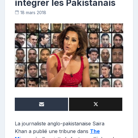
intégrer les Pakistanais
18 mars 2018
D
i
a
n
e
La journaliste anglo-pakistanaise Saira
Khan a publié une tribune dans
The