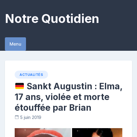
Skip
to
Notre Quotidien
content
Menu
ACTUALITÉS
Sankt Augustin : Elma,
17 ans, violée et morte
étouffée par Brian
5 juin 2019
C
o
n