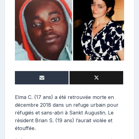
t
r
i
b
u
t
r
i
c
e
Elma C. (17 ans) a été retrouvée morte en
décembre 2018 dans un refuge urbain pour
réfugiés et sans-abri à Sankt Augustin. Le
résident Brian S. (19 ans) l’aurait violée et
étouffée.