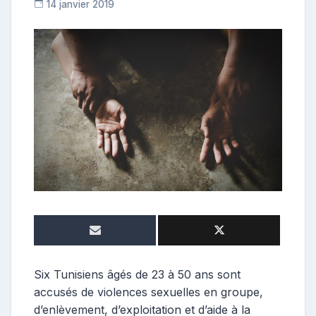
14 janvier 2019
C
o
n
t
r
i
b
u
t
r
i
c
e
Six Tunisiens âgés de 23 à 50 ans sont
accusés de violences sexuelles en groupe,
d’enlèvement, d’exploitation et d’aide à la