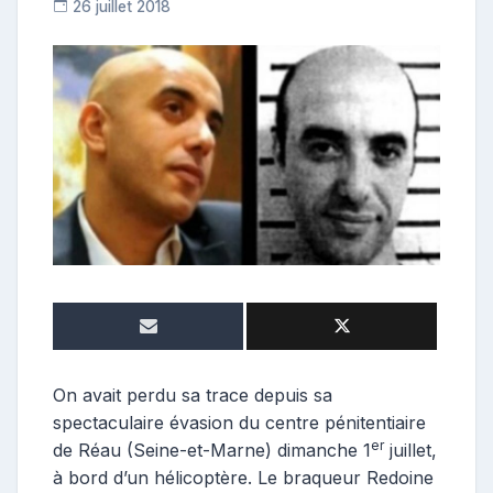
26 juillet 2018
R
e
p
o
s
t
e
u
r
On avait perdu sa trace depuis sa
spectaculaire évasion du centre pénitentiaire
er
de Réau (Seine-et-Marne) dimanche 1
juillet,
à bord d’un hélicoptère. Le braqueur Redoine