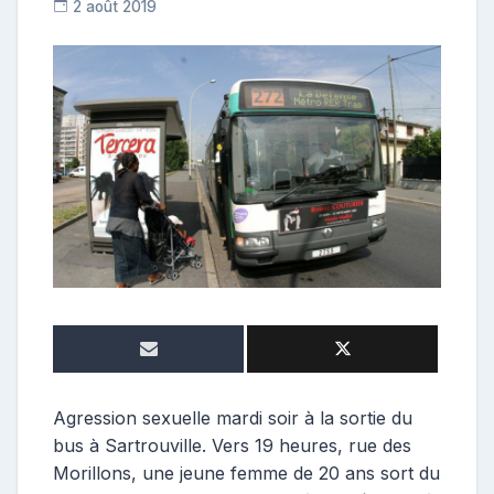
2 août 2019
C
o
n
t
r
i
b
u
t
r
i
c
e
Agression sexuelle mardi soir à la sortie du
bus à Sartrouville. Vers 19 heures, rue des
Morillons, une jeune femme de 20 ans sort du