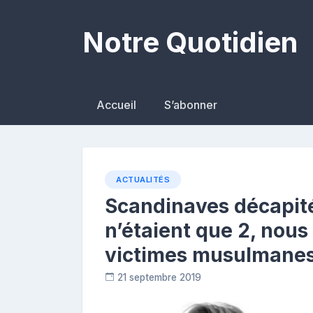
Skip
to
Notre Quotidien
content
Accueil
S’abonner
ACTUALITÉS
Scandinaves décapité
n’étaient que 2, nou
victimes musulmanes
21 septembre 2019
R
e