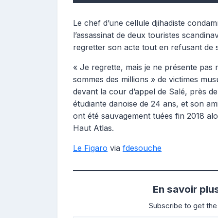
Le chef d’une cellule djihadiste conda
l’assassinat de deux touristes scandina
regretter son acte tout en refusant de 
« Je regrette, mais je ne présente pas 
sommes des millions » de victimes mus
devant la cour d’appel de Salé, près d
étudiante danoise de 24 ans, et son a
ont été sauvagement tuées fin 2018 alor
Haut Atlas.
Le Figaro
via
fdesouche
En savoir plu
Subscribe to get the 
Saisissez votre adresse e-mail…