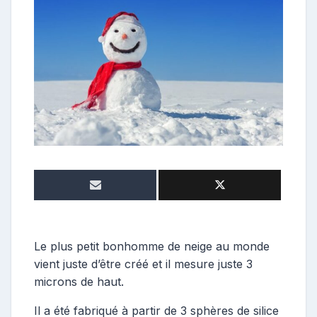
o
s
t
e
u
r
Le plus petit bonhomme de neige au monde
vient juste d’être créé et il mesure juste 3
microns de haut.
Il a été fabriqué à partir de 3 sphères de silice