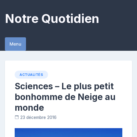
Skip
to
Notre Quotidien
content
Menu
ACTUALITÉS
Sciences – Le plus petit
bonhomme de Neige au
monde
23 décembre 2016
R
e
p