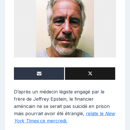
o
s
t
e
u
r
D’après un médecin légiste engagé par le
frère de Jeffrey Epstein, le financier
américain ne se serait pas suicidé en prison
mais pourrait avoir été étranglé,
relate le
New
York Times
ce mercredi.