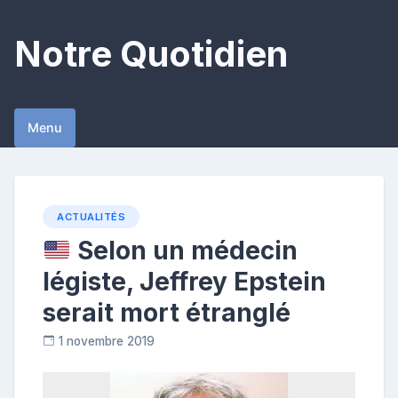
Skip
to
Notre Quotidien
content
Menu
ACTUALITÉS
Selon un médecin
légiste, Jeffrey Epstein
serait mort étranglé
1 novembre 2019
R
e
p